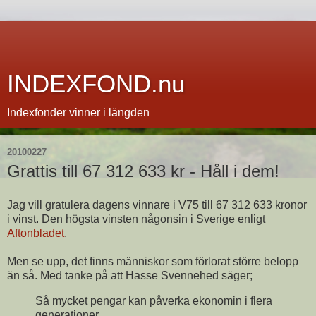
INDEXFOND.nu
Indexfonder vinner i längden
20100227
Grattis till 67 312 633 kr - Håll i dem!
Jag vill gratulera dagens vinnare i V75 till 67 312 633 kronor
i vinst. Den högsta vinsten någonsin i Sverige enligt
Aftonbladet
.
Men se upp, det finns människor som förlorat större belopp
än så. Med tanke på att Hasse Svennehed säger;
Så mycket pengar kan påverka ekonomin i flera
generationer