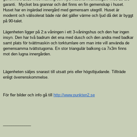
garanti. Mycket bra grannar och det finns en fin gemenskap i huset.
Huset har en ingärdad innergård med gemensam utegrill. Huset är
modernt och välisolerat bäde när det gäller värme och ljud då det är byggt
på 90-talet.
Lägenheten ligger på 2:a våningen i ett 3-våningshus och den har ingen
insyn. Den har två badrum det ena med dusch och den andra med badkar
samt plats för tvättmaskin och torktumlare om man inte vill använda de
gemensamma tvättstugorna. En stor triangulär balkong ca 7x3m finns
mot den lugna innergården.
Lägenheten säljes snarast till utsatt pris eller högstbjudande. Tillträde
enligt överrenskommelse.
För fler bilder och info gå till
http://www.punkten2.se
_____________