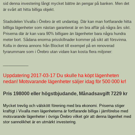
sid denna investering långt mycket bättre än pengar på banken. Men det
är svårt att hitta billiga objekt.
Stadsdelen Vivalla i Örebro är ett undantag. Där kan man fortfarande hitta
billliga lägenheter som nästan garanterat är en bra affär på några års sikt.
Priserna där är kan vara 90% billigare än lägenheter bara några hundra
meter bort. Sådana enorma prisskillnader kommer på sikt att försvinna.
Kolla in denna annons från Blocket till exempel på en renoverad
fyrarummare som i Örebro utan vidare kan kosta flera miljoner:
____________
Uppdatering 2017-03-17 Du skulle ha köpt lägenheten
nedan! Motsvarande lägenheter säljer idag för 500 000 kr!
Pris 198000 eller högstbjudande, Månadsavgift 7229 kr
Mycket trevlig och välskött förening med bra ekonomi. Priserna stiger
kraftigt i Vivalla men lägenheterna är fortfarande billiga i jämförelse med
motsvarande lägenheter i övriga Örebro vilket gör att denna lägenhet med
stor sannolikhet är en utmärkt investering.