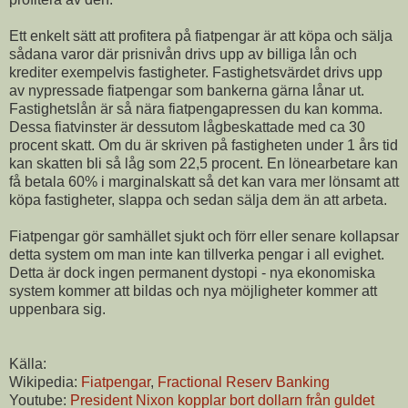
Ett enkelt sätt att profitera på fiatpengar är att köpa och sälja
sådana varor där prisnivån drivs upp av billiga lån och
krediter exempelvis fastigheter. Fastighetsvärdet drivs upp
av nypressade fiatpengar som bankerna gärna lånar ut.
Fastighetslån är så nära fiatpengapressen du kan komma.
Dessa fiatvinster är dessutom lågbeskattade med ca 30
procent skatt. Om du är skriven på fastigheten under 1 års tid
kan skatten bli så låg som 22,5 procent. En lönearbetare kan
få betala 60% i marginalskatt så det kan vara mer lönsamt att
köpa fastigheter, slappa och sedan sälja dem än att arbeta.
Fiatpengar gör samhället sjukt och förr eller senare kollapsar
detta system om man inte kan tillverka pengar i all evighet.
Detta är dock ingen permanent dystopi - nya ekonomiska
system kommer att bildas och nya möjligheter kommer att
uppenbara sig.
Källa:
Wikipedia:
Fiatpengar
,
Fractional Reserv Banking
Youtube:
President Nixon kopplar bort dollarn från guldet