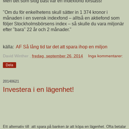
Men det som slog bäst var en indexfond förståss!
"Om du för enkelhetens skull sätter in 1 374 kronor i
månaden i en svensk indexfond – alltså en aktiefond som
följer Stockholmsbörsens index – så skulle du vara miljonär
efter "bara" 22 år och 2 månader."
källa:
AF Så lång tid tar det att spara ihop en miljon
David Winther
,
fredag, september 26, 2014
Inga kommentarer:
Dela
20140621
Investera i en lägenhet!
Ett alternativ till att spara på banken är att köpa en lägenhet. Ofta betalar