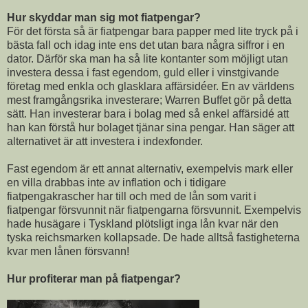
Hur skyddar man sig mot fiatpengar?
För det första så är fiatpengar bara papper med lite tryck på i
bästa fall och idag inte ens det utan bara några siffror i en
dator. Därför ska man ha så lite kontanter som möjligt utan
investera dessa i fast egendom, guld eller i vinstgivande
företag med enkla och glasklara affärsidéer. En av världens
mest framgångsrika investerare; Warren Buffet gör på detta
sätt. Han investerar bara i bolag med så enkel affärsidé att
han kan förstå hur bolaget tjänar sina pengar. Han säger att
alternativet är att investera i indexfonder.
Fast egendom är ett annat alternativ, exempelvis mark eller
en villa drabbas inte av inflation och i tidigare
fiatpengakrascher har till och med de lån som varit i
fiatpengar försvunnit när fiatpengarna försvunnit. Exempelvis
hade husägare i Tyskland plötsligt inga lån kvar när den
tyska reichsmarken kollapsade. De hade alltså fastigheterna
kvar men lånen försvann!
Hur profiterar man på fiatpengar?