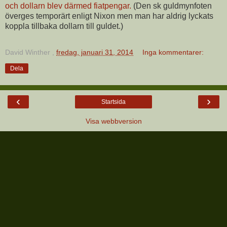
och dollarn blev därmed fiatpengar.
(Den sk guldmynfoten
överges temporärt enligt Nixon men man har aldrig lyckats
koppla tillbaka dollarn till guldet.)
David Winther
,
fredag, januari 31, 2014
Inga kommentarer:
Dela
‹
›
Startsida
Visa webbversion