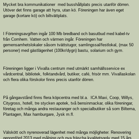
Mycket bra kommunikationer med busshållplats precis utanför dörren.
Utöver det finns garage att hyra, utan kö. Föreningen har även eget
garage (kortare kö) och biltvättplats.
I Föreningsavgiften ingår 100 Mb bredband och basutbud med kabel-tv
från Comhem. Vatten och värmen ingår. Föreningen har
gemensamhetslokaler såsom tvättstugor, samlingssal/festlokal, (max 50
personer) med gästlägenhet (100kr/dygn) bastu, solarium och gym.
Föreningen ligger i Vivalla centrum med utmärkt samhällsservice ex
vårdcentral, bibliotek, folktandvård, butiker, café, frisör mm. Vivallaskolan
och flera olika förskolor finns precis utanför dörren.
På gångavstånd finns flera köpcentra med bl.a. ICA Maxi, Coop, Willys,
Citygross, hotell, tre stycken apotek, två bensinmackar, olika föreningar,
företag och många andra restauranger och specialbutiker så som Biltema,
Plantagen, Max hamburgare, Jysk m.fl.
Välskött och nyrenoverad lägenhet med många möjligheter. Renovering
genomförd 2013 med målning och nya fräscha kvalitetsgolv med 15 års