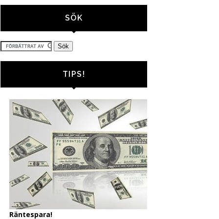
SÖK
TIPS!
Räntespara!