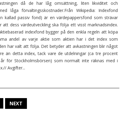
astningen då de har låg omsättning, liten likviditet och
med låga förvaltingsskostnader.Från Wikipedia: Indexfond
en kallad passiv fond) är en värdepappersfond som strävar
r att dess värdeutveckling ska följa ett visst marknadsindex.
aktiebaserad indexfond bygger på den enkla regeln att köpa
ma andel av varje aktie som aktien har i det index som
en har valt att följa. Det betyder att avkastningen blir något
tre än detta index, tack vare de utdelningar (ca tre procent
 år för Stockholmsbörsen) som normalt inte räknas med i
x.// Avgifter...
NEXT