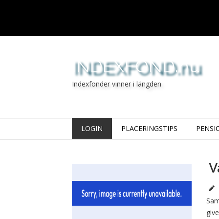
INDEXFOND.nu
Indexfonder vinner i längden
LOGIN
PLACERINGSTIPS
PENSI
V
Sam
giv