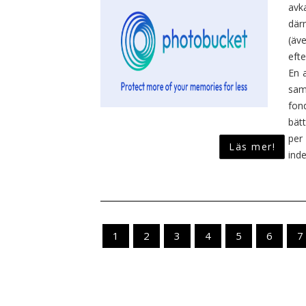
avk
där
(äv
efte
En 
sam
fond
bät
per
Läs mer!
inde
1
2
3
4
5
6
7