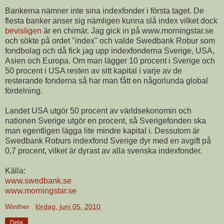
Bankerna nämner inte sina indexfonder i första taget. De
flesta banker anser sig nämligen kunna slå index vilket dock
bevisligen
är en chimär. Jag gick in på www.morningstar.se
och sökte på ordet "index" och valde Swedbank Robur som
fondbolag och då fick jag upp indexfonderna Sverige, USA,
Asien och Europa. Om man lägger 10 procent i Sverige och
50 procent i USA resten av sitt kapital i varje av de
resterande fonderna så har man fått en någorlunda global
fördelning.
Landet USA utgör 50 procent av världsekonomin och
nationen Sverige utgör en procent, så Sverigefonden ska
man egentligen lägga lite mindre kapital i. Dessutom är
Swedbank Roburs indexfond Sverige dyr med en avgift på
0,7 procent, vilket är dyrast av alla svenska indexfonder.
Källa:
www.swedbank.se
www.morningstar.se
Winther
,
lördag, juni 05, 2010
Dela