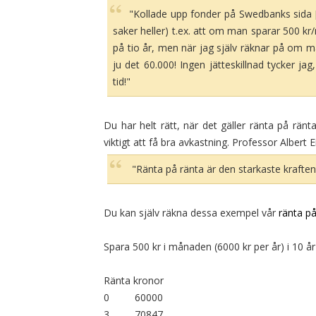
"Kollade upp fonder på Swedbanks sida [.
saker heller) t.ex. att om man sparar 500 k
på tio år, men när jag själv räknar på om ma
ju det 60.000! Ingen jätteskillnad tycker jag
tid!"
Du har helt rätt, när det gäller ränta på ränt
viktigt att få bra avkastning. Professor Albert E
"Ränta på ränta är den starkaste kraften
Du kan själv räkna dessa exempel vår
ränta på
Spara 500 kr i månaden (6000 kr per år) i 10 å
Ränta kronor
0 60000
3 70847