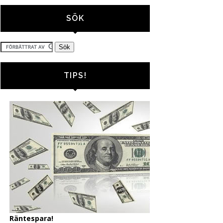
SÖK
TIPS!
Räntespara!