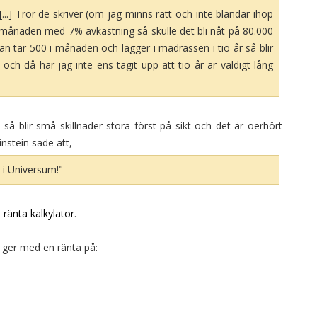
..] Tror de skriver (om jag minns rätt och inte blandar ihop
r/månaden med 7% avkastning så skulle det bli nåt på 80.000
n tar 500 i månaden och lägger i madrassen i tio år så blir
, och då har jag inte ens tagit upp att tio år är väldigt lång
a så blir små skillnader stora först på sikt och det är oerhört
instein sade att,
 i Universum!"
 ränta kalkylator
.
r ger med en ränta på: