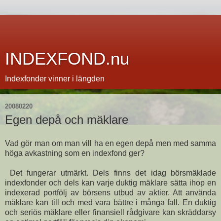
INDEXFOND.nu
Indexfonder vinner i längden
20080220
Egen depå och mäklare
Vad gör man om man vill ha en egen depå men med samma
höga avkastning som en indexfond ger?
Det fungerar utmärkt. Dels finns det idag börsmäklade
indexfonder och dels kan varje duktig mäklare sätta ihop en
indexerad portfölj av börsens utbud av aktier. Att använda
mäklare kan till och med vara bättre i många fall. En duktig
och seriös mäklare eller finansiell rådgivare kan skräddarsy