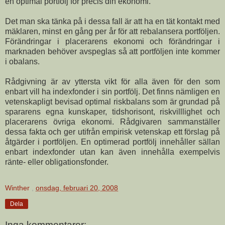
en optimal portfölj för precis din ekonomi.
Det man ska tänka på i dessa fall är att ha en tät kontakt med
mäklaren, minst en gång per år för att rebalansera portföljen.
Förändringar i placerarens ekonomi och förändringar i
marknaden behöver avspeglas så att portföljen inte kommer
i obalans.
Rådgivning är av yttersta vikt för alla även för den som
enbart vill ha indexfonder i sin portfölj. Det finns nämligen en
vetenskapligt bevisad optimal riskbalans som är grundad på
spararens egna kunskaper, tidshorisont, riskvilllighet och
placerarens övriga ekonomi. Rådgivaren sammanställer
dessa fakta och ger utifrån empirisk vetenskap ett förslag på
åtgärder i portföljen. En optimerad portfölj innehåller sällan
enbart indexfonder utan kan även innehålla exempelvis
ränte- eller obligationsfonder.
Winther
,
onsdag, februari 20, 2008
Dela
Inga kommentarer: