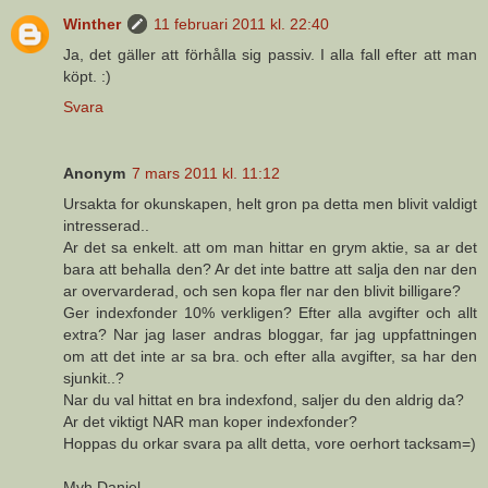
Winther
11 februari 2011 kl. 22:40
Ja, det gäller att förhålla sig passiv. I alla fall efter att man
köpt. :)
Svara
Anonym
7 mars 2011 kl. 11:12
Ursakta for okunskapen, helt gron pa detta men blivit valdigt
intresserad..
Ar det sa enkelt. att om man hittar en grym aktie, sa ar det
bara att behalla den? Ar det inte battre att salja den nar den
ar overvarderad, och sen kopa fler nar den blivit billigare?
Ger indexfonder 10% verkligen? Efter alla avgifter och allt
extra? Nar jag laser andras bloggar, far jag uppfattningen
om att det inte ar sa bra. och efter alla avgifter, sa har den
sjunkit..?
Nar du val hittat en bra indexfond, saljer du den aldrig da?
Ar det viktigt NAR man koper indexfonder?
Hoppas du orkar svara pa allt detta, vore oerhort tacksam=)
Mvh Daniel