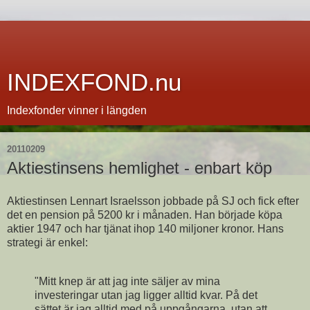
INDEXFOND.nu
Indexfonder vinner i längden
20110209
Aktiestinsens hemlighet - enbart köp
Aktiestinsen Lennart Israelsson jobbade på SJ och fick efter
det en pension på 5200 kr i månaden. Han började köpa
aktier 1947 och har tjänat ihop 140 miljoner kronor. Hans
strategi är enkel:
"Mitt knep är att jag inte säljer av mina
investeringar utan jag ligger alltid kvar. På det
sättet är jag alltid med på uppgångarna, utan att