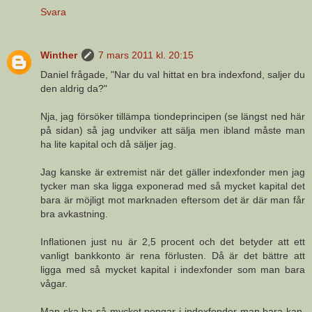
Svara
Winther
7 mars 2011 kl. 20:15
Daniel frågade, "Nar du val hittat en bra indexfond, saljer du
den aldrig da?"
Nja, jag försöker tillämpa tiondeprincipen (se längst ned här
på sidan) så jag undviker att sälja men ibland måste man
ha lite kapital och då säljer jag.
Jag kanske är extremist när det gäller indexfonder men jag
tycker man ska ligga exponerad med så mycket kapital det
bara är möjligt mot marknaden eftersom det är där man får
bra avkastning.
Inflationen just nu är 2,5 procent och det betyder att ett
vanligt bankkonto är rena förlusten. Då är det bättre att
ligga med så mycket kapital i indexfonder som man bara
vågar.
Man ska ha så mycket pengar i indexfonder man bara kan.