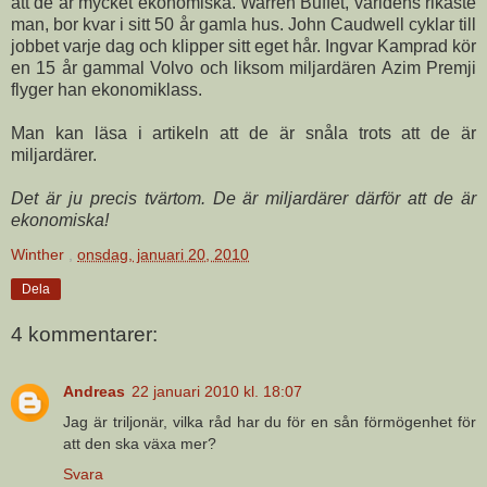
att de är mycket ekonomiska. Warren Buffet, världens rikaste
man, bor kvar i sitt 50 år gamla hus. John Caudwell cyklar till
jobbet varje dag och klipper sitt eget hår. Ingvar Kamprad kör
en 15 år gammal Volvo och liksom miljardären Azim Premji
flyger han ekonomiklass.
Man kan läsa i artikeln att de är snåla trots att de är
miljardärer.
Det är ju precis tvärtom. De är miljardärer därför att de är
ekonomiska!
Winther
,
onsdag, januari 20, 2010
Dela
4 kommentarer:
Andreas
22 januari 2010 kl. 18:07
Jag är triljonär, vilka råd har du för en sån förmögenhet för
att den ska växa mer?
Svara