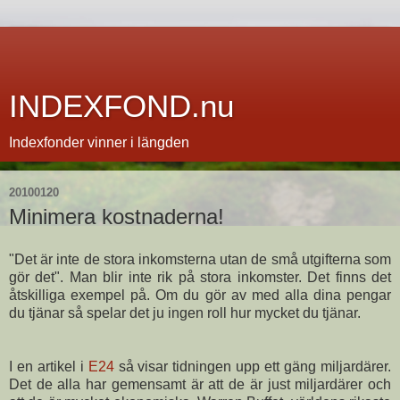
INDEXFOND.nu
Indexfonder vinner i längden
20100120
Minimera kostnaderna!
"Det är inte de stora inkomsterna utan de små utgifterna som
gör det". Man blir inte rik på stora inkomster. Det finns det
åtskilliga exempel på. Om du gör av med alla dina pengar
du tjänar så spelar det ju ingen roll hur mycket du tjänar.
I en artikel i
E24
så visar tidningen upp ett gäng miljardärer.
Det de alla har gemensamt är att de är just miljardärer och