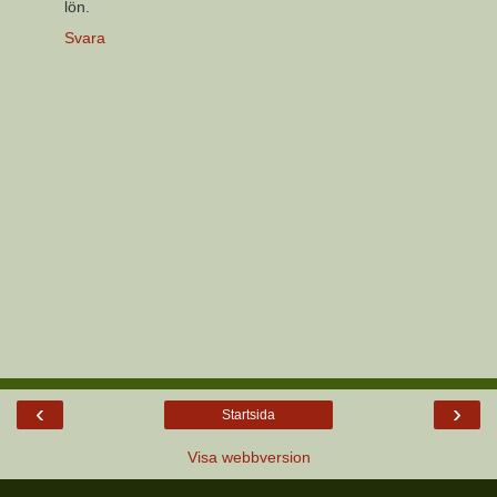
lön.
Svara
‹
›
Startsida
Visa webbversion