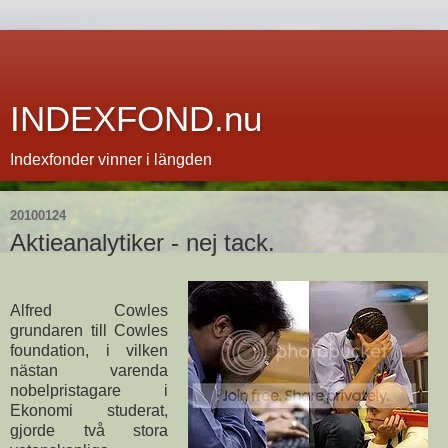
INDEXFOND.nu
Indexfonder vinner i längden
20100124
Aktieanalytiker - nej tack.
Alfred Cowles
grundaren till Cowles
foundation, i vilken
nästan varenda
nobelpristagare i
Ekonomi studerat,
gjorde två stora