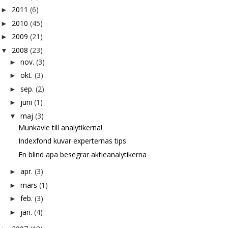
2011
(6)
►
2010
(45)
►
2009
(21)
►
2008
(23)
▼
nov.
(3)
►
okt.
(3)
►
sep.
(2)
►
juni
(1)
►
maj
(3)
▼
Munkavle till analytikerna!
Indexfond kuvar experternas tips
En blind apa besegrar aktieanalytikerna
apr.
(3)
►
mars
(1)
►
feb.
(3)
►
jan.
(4)
►