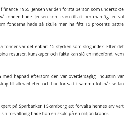
of finance 1965. Jensen var den första person som undersökte
sknivå fonden hade. Jensen kom fram till att om man ägt en väl
som fonderna hade så skulle man ha fått 15 procents bättre
 fonder var det enbart 15 stycken som slog index. Efter det
sina resurser, kunskaper och fakta kan slå en indexfond, vem
in med häpnad eftersom den var overdersäglig. Industrin var
skap till allmänheten och har fortsatt i samma fotspår sedan
expert på Sparbanken i Skaraborg att förvalta hennes arv värt
 sin förvaltning hade hon en skuld på en miljon kronor.