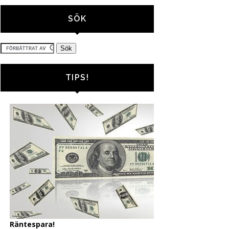
SÖK
TIPS!
Räntespara!