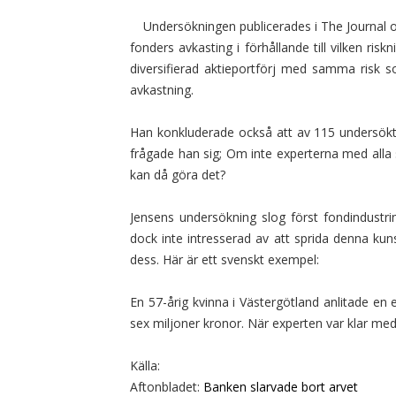
Undersökningen publicerades i The Journal 
fonders avkasting i förhållande till vilken ri
diversifierad aktieportförj med samma risk 
avkastning.
Han konkluderade också att av 115 undersökta
frågade han sig; Om inte experterna med alla 
kan då göra det?
Jensens undersökning slog först fondindustr
dock inte intresserad av att sprida denna kun
dess. Här är ett svenskt exempel:
En 57-årig kvinna i Västergötland anlitade en 
sex miljoner kronor. När experten var klar med
Källa:
Aftonbladet:
Banken slarvade bort arvet